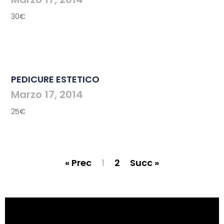
30€
PEDICURE ESTETICO
Marzo 17, 2014
25€
« Prec
1
2
Succ »