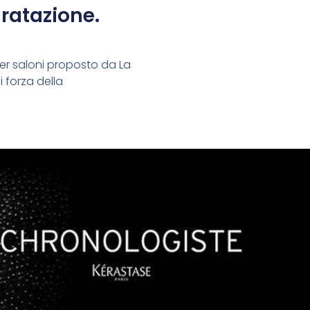
dratazione.
per saloni proposto da La
 forza della