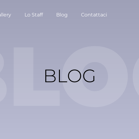
llery
Lo Staff
Blog
Contattaci
BLO
BLOG