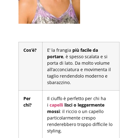
Cos’è?
E’ la frangia
più facile da
portare
, è spesso scalata e si
porta di lato. Da molto volume
all’acconciatura e movimenta il
taglio rendendolo moderno e
sbarazzino.
Per
Il ciuffo è perfetto per chi ha
chi?
i
capelli
lisci o leggermente
mossi
: il riccio o un capello
particolarmente crespo
renderebbero troppo difficile lo
styling.