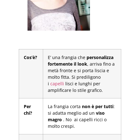
Cos’è?
E’ una frangia che
personalizza
fortemente il look
, arriva fino a
metà fronte e si porta liscia e
molto fitta. Si prediligono
i
capelli
lisci e lunghi per
amplificare lo stile grafico.
Per
La frangia corta
non è per tutti
:
chi?
si adatta meglio ad un
viso
magro
. No ai capelli ricci o
molto crespi.