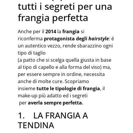
tutti i segreti per una
frangia perfetta
Anche per il
2014
la
frangia
si
riconferma
protagonista degli
hairstyle
:
é
un autentico vezzo, rende sbarazzino ogni
tipo di taglio
(a patto che si scelga quella giusta in base
al tipo di capello e alla forma del viso) ma,
per essere sempre in ordine, necessita
anche di molte cure. Scopriamo
insieme
tutte le tipologie di frangia
, il
make-up più adatto ed i segreti
per
averla sempre perfetta.
1. LA FRANGIA A
TENDINA