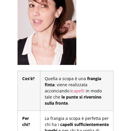
Cos’è?
Quella a scopa è una
frangia
finta
: viene realizzata
acconciando i
capelli
in modo
tale che
le punte si riversino
sulla fronte
.
Per
La frangia a scopa è perfetta per
chi?
chi ha i
capelli sufficientemente
lunghi
e per chi ha voglia di